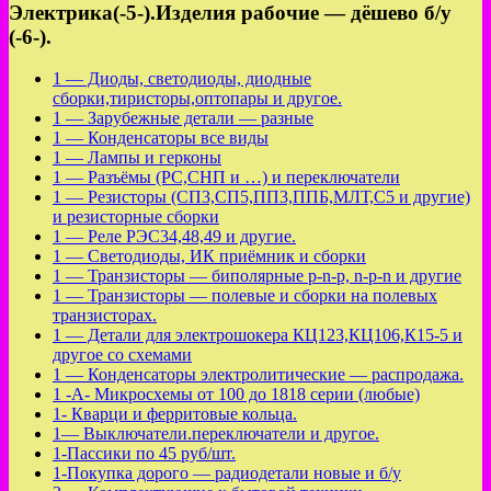
Электрика(-5-).Изделия рабочие — дёшево б/у
(-6-).
1 — Диоды, светодиоды, диодные
сборки,тиристоры,оптопары и другое.
1 — Зарубежные детали — разные
1 — Конденсаторы все виды
1 — Лампы и герконы
1 — Разъёмы (РС,СНП и …) и переключатели
1 — Резисторы (СП3,СП5,ПП3,ППБ,МЛТ,С5 и другие)
и резисторные сборки
1 — Реле РЭС34,48,49 и другие.
1 — Светодиоды, ИК приёмник и сборки
1 — Транзисторы — биполярные p-n-p, n-p-n и другие
1 — Транзисторы — полевые и сборки на полевых
транзисторах.
1 — Детали для электрошокера КЦ123,КЦ106,К15-5 и
другое со схемами
1 — Конденсаторы электролитические — распродажа.
1 -А- Микросхемы от 100 до 1818 серии (любые)
1- Кварци и ферритовые кольца.
1— Выключатели.переключатели и другое.
1-Пассики по 45 руб/шт.
1-Покупка дорого — радиодетали новые и б/у