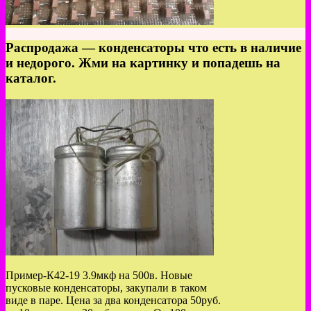
Распродажа — конденсаторы что есть в наличие
и недорого. Жми на картинку и попадешь на
каталог.
Пример-К42-19 3.9мкф на 500в. Новые
пусковые конденсаторы, закупали в таком
виде в паре. Цена за два конденсатора 50руб.