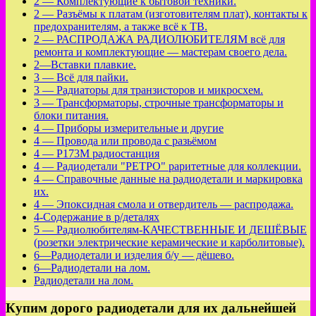
2 — Комплектующие к бытовой техники.
2 — Разъёмы к платам (изготовителям плат), контакты к
предохранителям, а также всё к ТВ.
2 — РАСПРОДАЖА РАДИОЛЮБИТЕЛЯМ всё для
ремонта и комплектующие — мастерам своего дела.
2—Вставки плавкие.
3 — Всё для пайки.
3 — Радиаторы для транзисторов и микросхем.
3 — Трансформаторы, строчные трансформаторы и
блоки питания.
4 — Приборы измерительные и другие
4 — Провода или провода с разьёмом
4 — Р173М радиостанция
4 — Радиодетали "РЕТРО" раритетные для коллекции.
4 — Справочные данные на радиодетали и маркировка
их.
4 — Эпоксидная смола и отвердитель — распродажа.
4-Содержание в р/деталях
5 — Радиолюбителям-КАЧЕСТВЕННЫЕ И ДЕШЁВЫЕ
(розетки электрические керамические и карболитовые).
6—Радиодетали и изделия б/у — дёшево.
6—Радиодетали на лом.
Радиодетали на лом.
Купим дорого радиодетали для их дальнейшей