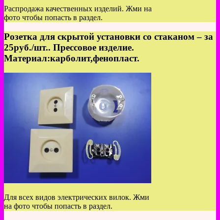
Распродажа качественных изделий. Жми на
фото чтобы попасть в раздел.
Розетка для скрытой установки со стаканом – за
25руб./шт.. Прессовое изделие.
Материал:карболит,фенопласт.
Для всех видов электрических вилок. Жми
на фото чтобы попасть в раздел.