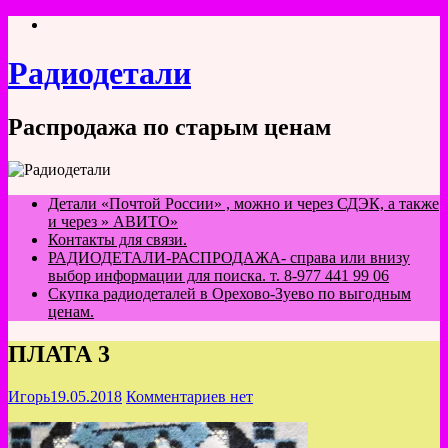
Перейти
к
содержимому
Радиодетали
Распродажа по старым ценам
Детали «Почтой России» , можно и через СДЭК, а также
и через » АВИТО»
Контакты для связи.
РАДИОДЕТАЛИ-РАСПРОДАЖА- справа или внизу
выбор информации для поиска. т. 8-977 441 99 06
Скупка радиодеталей в Орехово-Зуево по выгодным
ценам.
ПЛАТА 3
Игорь
19.05.2018
Комментариев нет