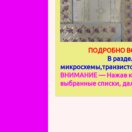
ПОДРОБНО ВСЁ
В разде
микросхемы,транзистор
ВНИМАНИЕ — Нажав ку
выбранные списки, да