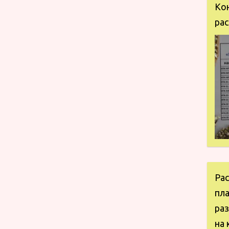
Ко
рас
Ра
пл
ра
на 