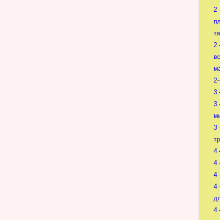
2
пл
та
2
в
м
2
3
3
м
3
т
4
4
4
4
д
4