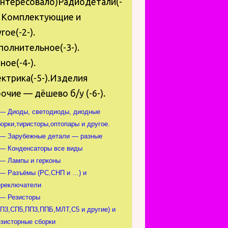
интересовало)Радиодетали(-
. Комплектующие и
гое(-2-).
олнительное(-3-).
ное(-4-).
ктрика(-5-).Изделия
очие — дёшево б/у (-6-).
 — Диоды, светодиоды, диодные
орки,тиристоры,оптопары и другое.
 — Зарубежные детали — разные
 — Конденсаторы все виды
 — Лампы и герконы
 — Разъёмы (РС,СНП и …) и
ереключатели
 — Резисторы
СП3,СП5,ПП3,ППБ,МЛТ,С5 и другие) и
езисторные сборки