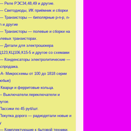
 — Реле РЭС34,48,49 и другие.
 — Светодиоды, ИК приёмник и сборки
 — Транзисторы — биполярные p-n-p, n-
n и другие
 — Транзисторы — полевые и сборки на
олевых транзисторах.
 — Детали для электрошокера
Ц123,КЦ106,К15-5 и другое со схемами
 — Конденсаторы электролитические —
аспродажа.
-А- Микросхемы от 100 до 1818 серии
любые)
- Кварци и ферритовые кольца.
— Выключатели.переключатели и
угое.
Пассики по 45 руб/шт.
-Покупка дорого — радиодетали новые и
у
 — Комплектующие к бытовой техники.