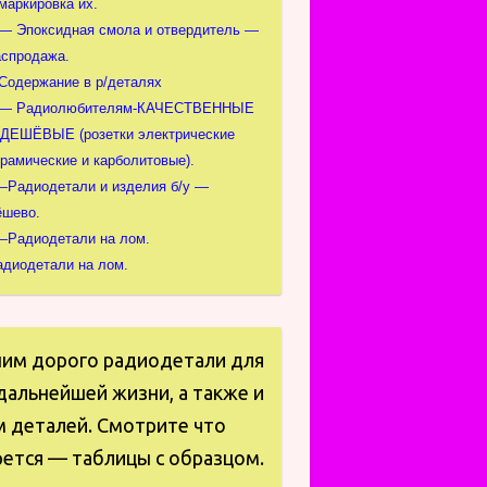
маркировка их.
 — Эпоксидная смола и отвердитель —
аспродажа.
-Содержание в р/деталях
 — Радиолюбителям-КАЧЕСТВЕННЫЕ
 ДЕШЁВЫЕ (розетки электрические
ерамические и карболитовые).
—Радиодетали и изделия б/у —
ёшево.
—Радиодетали на лом.
адиодетали на лом.
пим дорого радиодетали для
дальнейшей жизни, а также и
м деталей. Смотрите что
ется — таблицы с образцом.