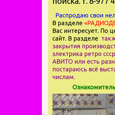
поиска. т. 8-977 
Распродаю свои не
В разделе
«РАДИОДЕ
Вас интересует. По 
сайт. В разделе
такж
закрытия производст
электрика ретро ссс
АВИТО или есть разн
постараюсь всё выст
числам.
Ознакомительное