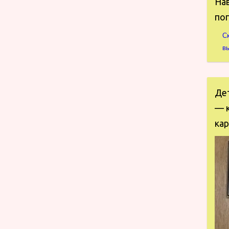
Нав
по
С
в
Де
— к
кар