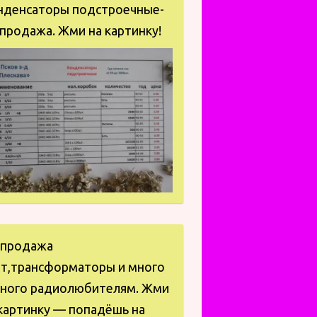
нденсаторы подстроечные-
продажа. Жми на картинку!
спродажа
ат,трансформаторы и много
зного радиолюбителям. Жми
картинку — попадёшь на