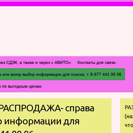
рез СДЭК, а также и через » АВИТО»
Контакты для связи.
и внизу выбор информации для поиска. т. 8-977 441 99 06
о по выгодным ценам.
АСПРОДАЖА- справа
РА
(на
р информации для
что