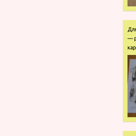
Дл
— 
кар