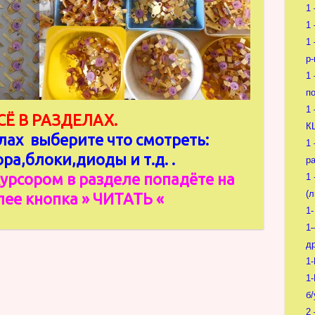
1
1
1
p-
1
п
1
 В РАЗДЕЛАХ.
К
лах выберите что смотреть:
1
а,блоки,диоды и т.д. .
р
рсором в разделе попадёте на
1 
(
лее кнопка » ЧИТАТЬ «
1
1
др
1-
1
б/
2