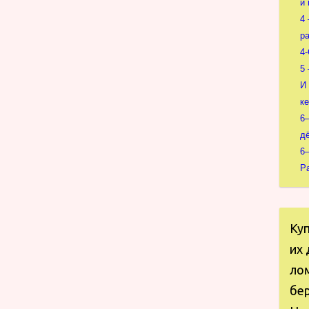
и 
4
р
4
5
И
к
6
д
6
Р
Ку
их 
ло
бер