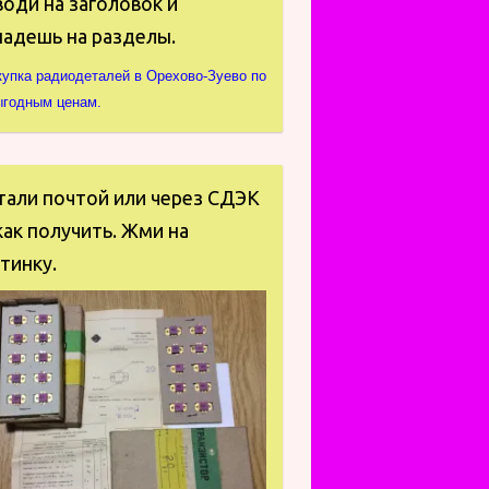
оди на заголовок и
падешь на разделы.
купка радиодеталей в Орехово-Зуево по
ыгодным ценам.
тали почтой или через СДЭК
ак получить. Жми на
тинку.