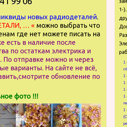
441 99 06
за
1-)
ликвиды новых радиодеталей
.
дру
ТАЛИ, … «
можно выбрать что
Доп
ценам где нет можете писать на
Раз
е есть в наличие после
Эле
ва по остаткам электрика и
раб
р. По отправке можно и через
1
ые варианты. На сайте не всё,
сб
авить,смотрите обновление по
1
1
1
 фото !!!
1
п
1
(
р