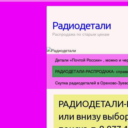
Перейти
к
содержимому
Радиодетали
Распродажа по старым ценам
Детали «Почтой России» , можно и че
РАДИОДЕТАЛИ-РАСПРОДАЖА- справа ил
Скупка радиодеталей в Орехово-Зуев
РАДИОДЕТАЛИ-Р
или внизу выбо