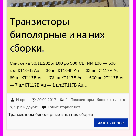
Транзисторы
биполярные и на них
сборки.
Списки на 30.11.2025г 100 до 500 СЕРИИ 100 — 500
кол.КТ104В Au — 30 шт.КТ104Г Au — 33 шт.КТ117А Au —
69 шт.КТ117Б Au — 73 шт.КТ117Б Au — 600 шт.2Т117Б Au
— 7 шт.КТ117В Au — 1 шт.2Т117В Au…
Игорь
30.01.2017
1 - Транзисторы - биполярные p-n-
p, n-p-n и другие
Комментариев нет
Транзисторы биполярные и на них сборки.
читать далее