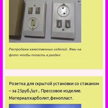
Распродажа качественных изделий. Жми на
фото чтобы попасть в раздел.
Розетка для скрытой установки со стаканом
– за 25руб./шт.. Прессовое изделие.
Материал:карболит,фенопласт.