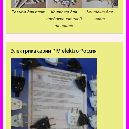
Разъем для плат
Контакт для
Контакт для
предохранителей
плат
на плате
Электрика серии PIV-elektro Россия.