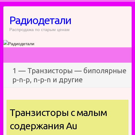
Перейти
к
Радиодетали
содержимому
Распродажа по старым ценам
1 — Транзисторы — биполярные
p-n-p, n-p-n и другие
Транзисторы с малым
содержания Au