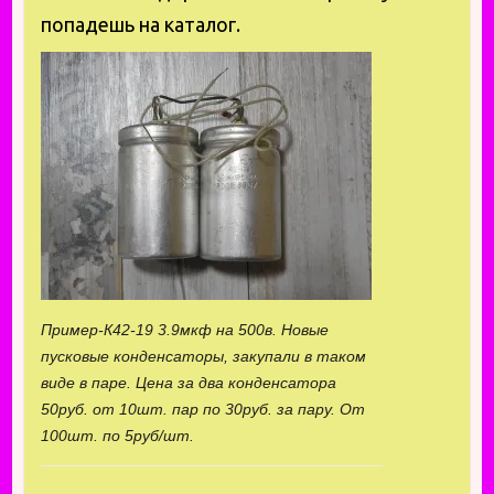
попадешь на каталог.
Пример-К42-19 3.9мкф на 500в. Новые
пусковые конденсаторы, закупали в таком
виде в паре. Цена за два конденсатора
50руб. от 10шт. пар по 30руб. за пару. От
100шт. по 5руб/шт.