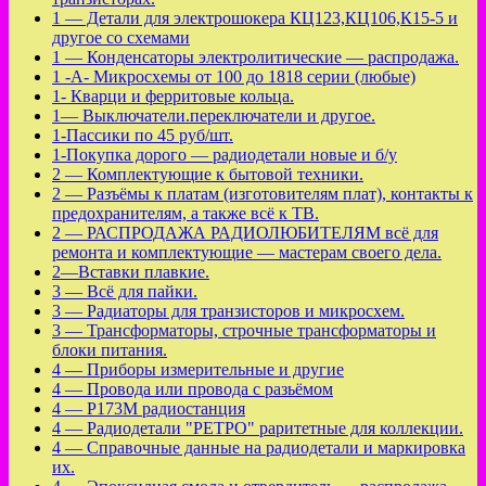
1 — Детали для электрошокера КЦ123,КЦ106,К15-5 и
другое со схемами
1 — Конденсаторы электролитические — распродажа.
1 -А- Микросхемы от 100 до 1818 серии (любые)
1- Кварци и ферритовые кольца.
1— Выключатели.переключатели и другое.
1-Пассики по 45 руб/шт.
1-Покупка дорого — радиодетали новые и б/у
2 — Комплектующие к бытовой техники.
2 — Разъёмы к платам (изготовителям плат), контакты к
предохранителям, а также всё к ТВ.
2 — РАСПРОДАЖА РАДИОЛЮБИТЕЛЯМ всё для
ремонта и комплектующие — мастерам своего дела.
2—Вставки плавкие.
3 — Всё для пайки.
3 — Радиаторы для транзисторов и микросхем.
3 — Трансформаторы, строчные трансформаторы и
блоки питания.
4 — Приборы измерительные и другие
4 — Провода или провода с разьёмом
4 — Р173М радиостанция
4 — Радиодетали "РЕТРО" раритетные для коллекции.
4 — Справочные данные на радиодетали и маркировка
их.