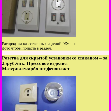
Распродажа качественных изделий. Жми на
фото чтобы попасть в раздел.
Розетка для скрытой установки со стаканом – за
25руб./шт.. Прессовое изделие.
Материал:карболит,фенопласт.