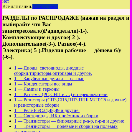
нет
Всё для пайки.
Читать далее
РАЗДЕЛЫ по РАСПРОДАЖЕ (нажав на раздел и
выбирайте что Вас
заинтересовало)Радиодетали(-1-).
Комплектующие и другое(-2-).
Дополнительное(-3-). Разное(-4-).
Электрика(-5-).Изделия рабочие — дёшево б/у
(-6-).
1 — Диоды, светодиоды, диодные
сборки,тиристоры,оптопары и другое.
1 — Зарубежные детали — разные
1 — Конденсаторы все виды
1 — Лампы и герконы
1 — Разъёмы (РС,СНП и …) и переключатели
1 — Резисторы (СП3,СП5,ПП3,ППБ,МЛТ,С5 и другие)
и резисторные сборки
1 — Реле РЭС34,48,49 и другие.
1 — Светодиоды, ИК приёмник и сборки
1 — Транзисторы — биполярные p-n-p, n-p-n и другие
1 — Транзисторы — полевые и сборки на полевых
транзисторах.