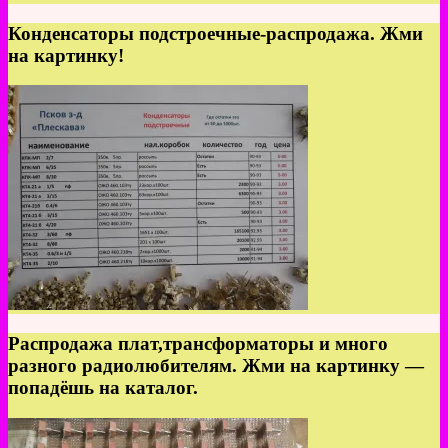
Конденсаторы подстроечные-распродажа. Жми
на картинку!
Распродажа плат,трансформаторы и много
разного радиолюбителям. Жми на картинку —
попадёшь на каталог.