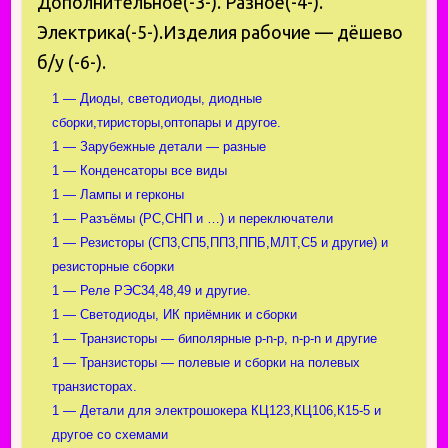
Дополнительное(-3-). Разное(-4-).
Электрика(-5-).Изделия рабочие — дёшево
б/у (-6-).
1 — Диоды, светодиоды, диодные
сборки,тиристоры,оптопары и другое.
1 — Зарубежные детали — разные
1 — Конденсаторы все виды
1 — Лампы и герконы
1 — Разъёмы (РС,СНП и …) и переключатели
1 — Резисторы (СП3,СП5,ПП3,ППБ,МЛТ,С5 и другие) и
резисторные сборки
1 — Реле РЭС34,48,49 и другие.
1 — Светодиоды, ИК приёмник и сборки
1 — Транзисторы — биполярные p-n-p, n-p-n и другие
1 — Транзисторы — полевые и сборки на полевых
транзисторах.
1 — Детали для электрошокера КЦ123,КЦ106,К15-5 и
другое со схемами