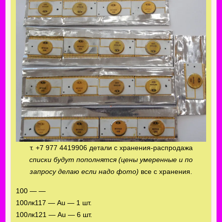
т. +7 977 4419906 детали с хранения-распродажа
списки будут пополнятся (цены умеренные и по
запросу делаю если надо фото)
все с хранения.
100 — —
100лк117 — Au — 1 шт.
100лк121 — Au — 6 шт.