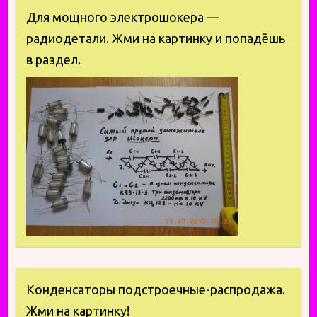
Для мощного электрошокера —
радиодетали. Жми на картинку и попадёшь
в раздел.
Конденсаторы подстроечные-распродажа.
Жми на картинку!