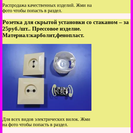
Распродажа качественных изделий. Жми на
фото чтобы попасть в раздел.
Розетка для скрытой установки со стаканом – за
25руб./шт.. Прессовое изделие.
Материал:карболит,фенопласт.
Для всех видов электрических вилок. Жми
на фото чтобы попасть в раздел.