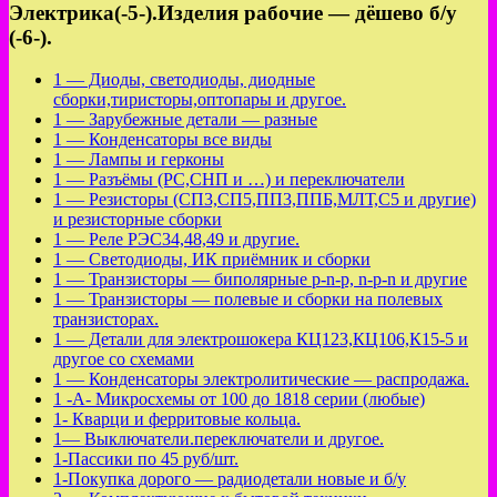
Электрика(-5-).Изделия рабочие — дёшево б/у
(-6-).
1 — Диоды, светодиоды, диодные
сборки,тиристоры,оптопары и другое.
1 — Зарубежные детали — разные
1 — Конденсаторы все виды
1 — Лампы и герконы
1 — Разъёмы (РС,СНП и …) и переключатели
1 — Резисторы (СП3,СП5,ПП3,ППБ,МЛТ,С5 и другие)
и резисторные сборки
1 — Реле РЭС34,48,49 и другие.
1 — Светодиоды, ИК приёмник и сборки
1 — Транзисторы — биполярные p-n-p, n-p-n и другие
1 — Транзисторы — полевые и сборки на полевых
транзисторах.
1 — Детали для электрошокера КЦ123,КЦ106,К15-5 и
другое со схемами
1 — Конденсаторы электролитические — распродажа.
1 -А- Микросхемы от 100 до 1818 серии (любые)
1- Кварци и ферритовые кольца.
1— Выключатели.переключатели и другое.
1-Пассики по 45 руб/шт.
1-Покупка дорого — радиодетали новые и б/у