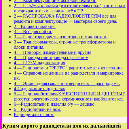
2 — Комплектующие к бытовой техники.
2 — Разъёмы к платам (изготовителям плат), контакты к
предохранителям, а также всё к ТВ.
2 — РАСПРОДАЖА РАДИОЛЮБИТЕЛЯМ всё для
ремонта и комплектующие — мастерам своего дела.
2—Вставки плавкие.
3 — Всё для пайки.
3 — Радиаторы для транзисторов и микросхем.
3 — Трансформаторы, строчные трансформаторы и
блоки питания.
4 — Приборы измерительные и другие
4 — Провода или провода с разьёмом
4 — Р173М радиостанция
4 — Радиодетали "РЕТРО" раритетные для коллекции.
4 — Справочные данные на радиодетали и маркировка
их.
4 — Эпоксидная смола и отвердитель — распродажа.
4-Содержание в р/деталях
5 — Радиолюбителям-КАЧЕСТВЕННЫЕ И ДЕШЁВЫЕ
(розетки электрические керамические и карболитовые).
6—Радиодетали и изделия б/у — дёшево.
6—Радиодетали на лом.
Радиодетали на лом.
Купим дорого радиодетали для их дальнейшей