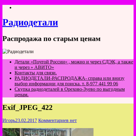
Перейти
к
содержимому
Радиодетали
Распродажа по старым ценам
Детали «Почтой России» , можно и через СДЭК, а также
и через » АВИТО»
Контакты для связи.
РАДИОДЕТАЛИ-РАСПРОДАЖА- справа или внизу
выбор информации для поиска. т. 8-977 441 99 06
Скупка радиодеталей в Орехово-Зуево по выгодным
ценам.
Exif_JPEG_422
Игорь
23.02.2017
Комментариев нет