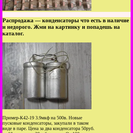
Распродажа — конденсаторы что есть в наличие
и недорого. Жми на картинку и попадешь на
каталог.
Пример-К42-19 3.9мкф на 500в. Новые
пусковые конденсаторы, закупали в таком
виде в паре. Цена за два конденсатора 50руб.