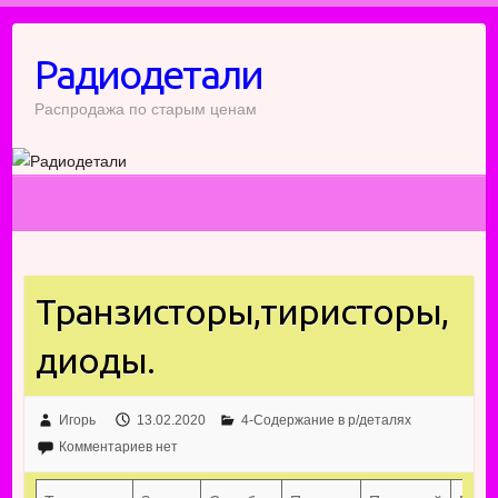
Перейти
к
Радиодетали
содержимому
Распродажа по старым ценам
Транзисторы,тиристоры,
диоды.
Игорь
13.02.2020
4-Содержание в р/деталях
Комментариев нет