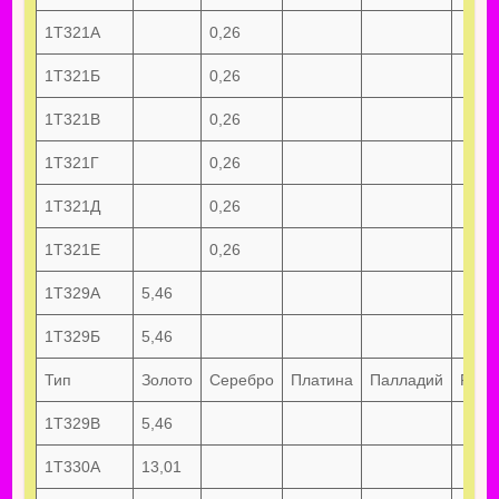
1Т321А
0,26
1Т321Б
0,26
1Т321В
0,26
1Т321Г
0,26
1Т321Д
0,26
1Т321Е
0,26
1Т329А
5,46
1Т329Б
5,46
Тип
Золото
Серебро
Платина
Палладий
Руте
1Т329В
5,46
1Т330А
13,01