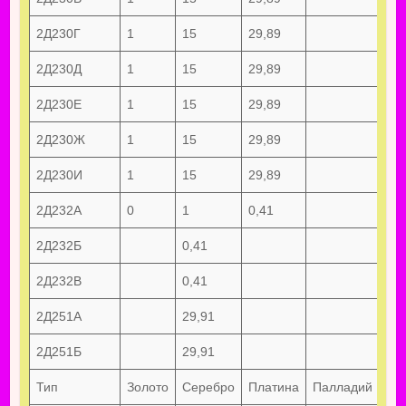
2Д230Г
1
15
29,89
2Д230Д
1
15
29,89
2Д230Е
1
15
29,89
2Д230Ж
1
15
29,89
2Д230И
1
15
29,89
2Д232А
0
1
0,41
0,0
2Д232Б
0,41
2Д232В
0,41
2Д251А
29,91
2Д251Б
29,91
Тип
Золото
Серебро
Платина
Палладий
Ру