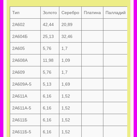
Тип
Золото
Серебро
Платина
Палладий
Ру
2А602
42,44
20,89
2А604Б
25,13
32,46
2А605
5,76
1,7
2А608А
11,98
1,09
2А609
5,76
1,7
2А609А-5
5,13
1,69
2А611А
6,16
1,52
2А611А-5
6,16
1,52
2А611Б
6,16
1,52
2А611Б-5
6,16
1,52