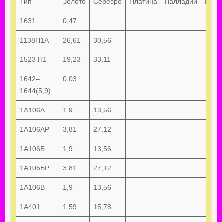
Тип
Золото
Серебро
Платина
Палладий
Руте
1631
0,47
1138П1А
26,61
30,56
1523 П1
19,23
33,11
1642–
0,03
1644(5,9)
1А106А
1,9
13,56
1А106АР
3,81
27,12
1А106Б
1,9
13,56
1А106БР
3,81
27,12
1А106В
1,9
13,56
1А401
1,59
15,78