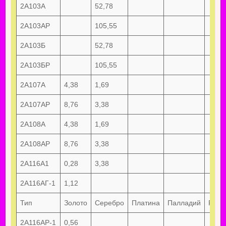
2А103А
52,78
2А103АР
105,55
2А103Б
52,78
2А103БР
105,55
2А107А
4,38
1,69
2А107АР
8,76
3,38
2А108А
4,38
1,69
2А108АР
8,76
3,38
2А116А1
0,28
3,38
2А116АГ-1
1,12
Тип
Золото
Серебро
Платина
Палладий
Руте
2А116АР-1
0,56