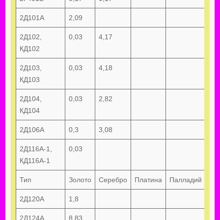
2Д101А
2,09
2Д102,
0,03
4,17
КД102
2Д103,
0,03
4,18
КД103
2Д104,
0,03
2,82
КД104
2Д106А
0,3
3,08
2Д116А-1,
0,03
КД116А-1
Тип
Золото
Серебро
Платина
Палладий
Ру
2Д120А
1,8
2Д124А
8,83