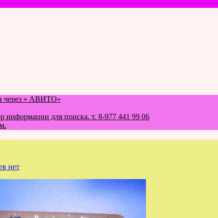
 и через » АВИТО»
формации для поиска. т. 8-977 441 99 06
м.
ев нет