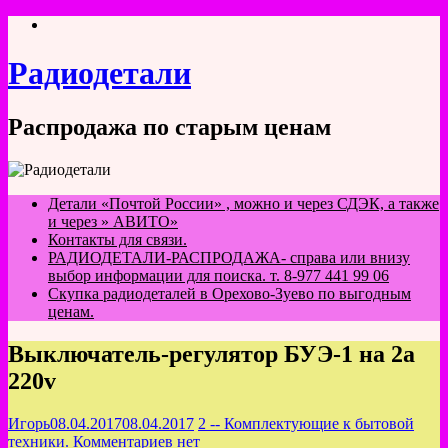
Перейти
к
содержимому
Радиодетали
Распродажа по старым ценам
Детали «Почтой России» , можно и через СДЭК, а также
и через » АВИТО»
Контакты для связи.
РАДИОДЕТАЛИ-РАСПРОДАЖА- справа или внизу
выбор информации для поиска. т. 8-977 441 99 06
Скупка радиодеталей в Орехово-Зуево по выгодным
ценам.
Выключатель-регулятор БУЭ-1 на 2а
220v
Игорь
08.04.2017
08.04.2017
2 -- Комплектующие к бытовой
техники.
Комментариев нет