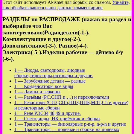
Этот сайт использует Akismet для борьбы со спамом.
Узнайте,
как обрабатываются ваши данные комментариев
.
РАЗДЕЛЫ по РАСПРОДАЖЕ (нажав на раздел и
выбирайте что Вас
заинтересовало)Радиодетали(-1-).
Комплектующие и другое(-2-).
Дополнительное(-3-). Разное(-4-).
Электрика(-5-).Изделия рабочие — дёшево б/у
(-6-).
1 — Диоды, светодиоды, диодные
сборки,тиристоры,оптопары и другое.
1 — Зарубежные детали — разные
1 — Конденсаторы все виды
1 — Лампы и герконы
1 — Разъёмы (РС,СНП и …) и переключатели
1 — Резисторы (СП3,СП5,ПП3,ППБ,МЛТ,С5 и другие)
и резисторные сборки
1 — Реле РЭС34,48,49 и другие.
1 — Светодиоды, ИК приёмник и сборки
1 — Транзисторы — биполярные p-n-p, n-p-n и другие
1 — Транзисторы — полевые и сборки на полевых