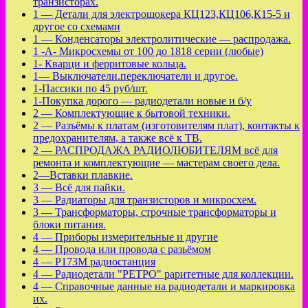
транзисторах.
1 — Детали для электрошокера КЦ123,КЦ106,К15-5 и
другое со схемами
1 — Конденсаторы электролитические — распродажа.
1 -А- Микросхемы от 100 до 1818 серии (любые)
1- Кварци и ферритовые кольца.
1— Выключатели.переключатели и другое.
1-Пассики по 45 руб/шт.
1-Покупка дорого — радиодетали новые и б/у
2 — Комплектующие к бытовой техники.
2 — Разъёмы к платам (изготовителям плат), контакты к
предохранителям, а также всё к ТВ.
2 — РАСПРОДАЖА РАДИОЛЮБИТЕЛЯМ всё для
ремонта и комплектующие — мастерам своего дела.
2—Вставки плавкие.
3 — Всё для пайки.
3 — Радиаторы для транзисторов и микросхем.
3 — Трансформаторы, строчные трансформаторы и
блоки питания.
4 — Приборы измерительные и другие
4 — Провода или провода с разьёмом
4 — Р173М радиостанция
4 — Радиодетали "РЕТРО" раритетные для коллекции.
4 — Справочные данные на радиодетали и маркировка
их.