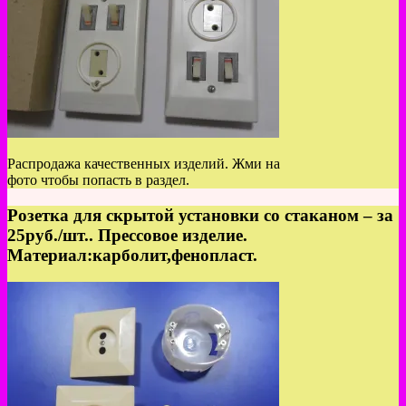
Распродажа качественных изделий. Жми на
фото чтобы попасть в раздел.
Розетка для скрытой установки со стаканом – за
25руб./шт.. Прессовое изделие.
Материал:карболит,фенопласт.