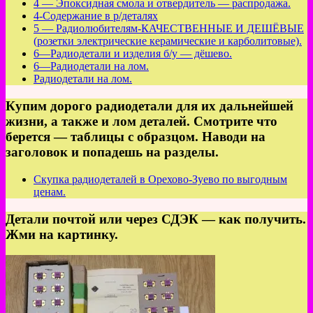
4 — Эпоксидная смола и отвердитель — распродажа.
4-Содержание в р/деталях
5 — Радиолюбителям-КАЧЕСТВЕННЫЕ И ДЕШЁВЫЕ
(розетки электрические керамические и карболитовые).
6—Радиодетали и изделия б/у — дёшево.
6—Радиодетали на лом.
Радиодетали на лом.
Купим дорого радиодетали для их дальнейшей
жизни, а также и лом деталей. Смотрите что
берется — таблицы с образцом. Наводи на
заголовок и попадешь на разделы.
Скупка радиодеталей в Орехово-Зуево по выгодным
ценам.
Детали почтой или через СДЭК — как получить.
Жми на картинку.