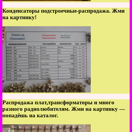
Конденсаторы подстроечные-распродажа. Жми
на картинку!
Распродажа плат,трансформаторы и много
разного радиолюбителям. Жми на картинку —
попадёшь на каталог.