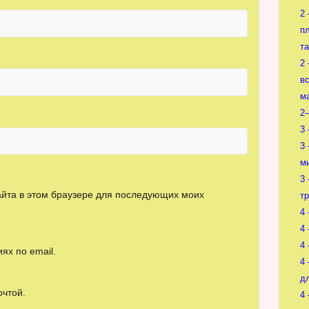
2
пл
та
2
в
м
2
3
3
м
3
сайта в этом браузере для последующих моих
т
4
4
4
ях по email.
4
д
очтой.
4