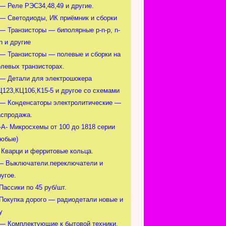
 — Реле РЭС34,48,49 и другие.
 — Светодиоды, ИК приёмник и сборки
 — Транзисторы — биполярные p-n-p, n-
n и другие
 — Транзисторы — полевые и сборки на
олевых транзисторах.
 — Детали для электрошокера
Ц123,КЦ106,К15-5 и другое со схемами
 — Конденсаторы электролитические —
аспродажа.
-А- Микросхемы от 100 до 1818 серии
любые)
- Кварци и ферритовые кольца.
— Выключатели.переключатели и
угое.
Пассики по 45 руб/шт.
-Покупка дорого — радиодетали новые и
у
 — Комплектующие к бытовой техники.