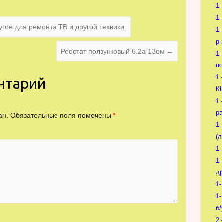
1
1
гое для ремонта ТВ и другой техники.
1
p-
Реостат ползунковый 6.2а 13ом
→
1
п
1
нтарий
К
1
р
ан.
Обязательные поля помечены
*
1 
(
1
1
др
1-
1
б/
2