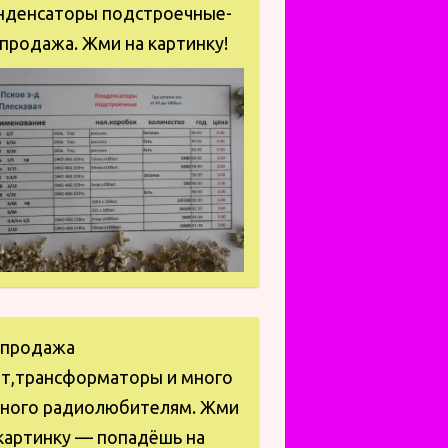
нденсаторы подстроечные-
продажа. Жми на картинку!
спродажа
ат,трансформаторы и много
зного радиолюбителям. Жми
картинку — попадёшь на