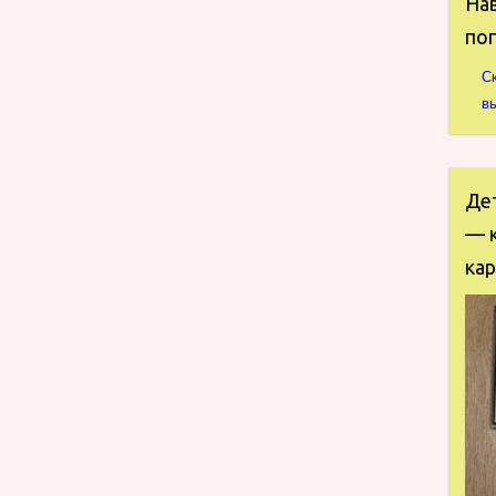
Нав
по
С
в
Де
— к
кар