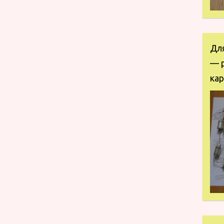
Дл
— 
кар