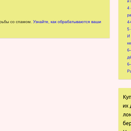
и 
4
р
орьбы со спамом.
Узнайте, как обрабатываются ваши
4
5
И
к
6
д
6
Р
Ку
их 
ло
бер