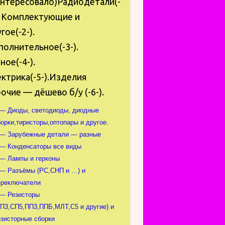
интересовало)Радиодетали(-
. Комплектующие и
гое(-2-).
олнительное(-3-).
ное(-4-).
ктрика(-5-).Изделия
очие — дёшево б/у (-6-).
 — Диоды, светодиоды, диодные
орки,тиристоры,оптопары и другое.
 — Зарубежные детали — разные
 — Конденсаторы все виды
 — Лампы и герконы
 — Разъёмы (РС,СНП и …) и
ереключатели
 — Резисторы
СП3,СП5,ПП3,ППБ,МЛТ,С5 и другие) и
езисторные сборки