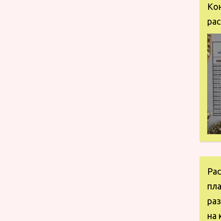
Ко
рас
Ра
пл
ра
на 