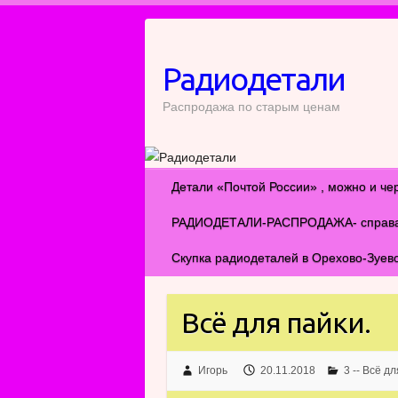
Перейти
к
содержимому
Радиодетали
Распродажа по старым ценам
Детали «Почтой России» , можно и че
РАДИОДЕТАЛИ-РАСПРОДАЖА- справа ил
Скупка радиодеталей в Орехово-Зуев
Всё для пайки.
Игорь
20.11.2018
3 -- Всё дл