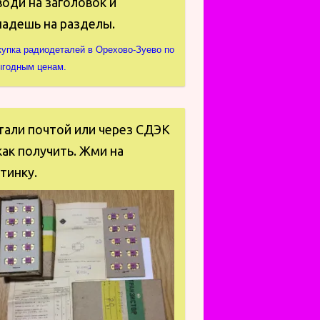
оди на заголовок и
падешь на разделы.
купка радиодеталей в Орехово-Зуево по
ыгодным ценам.
тали почтой или через СДЭК
ак получить. Жми на
тинку.