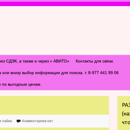
рез СДЭК, а также и через » АВИТО»
Контакты для связи.
и внизу выбор информации для поиска. т. 8-977 441 99 06
о по выгодным ценам.
РА
(на
я пайки.
Комментариев нет
что