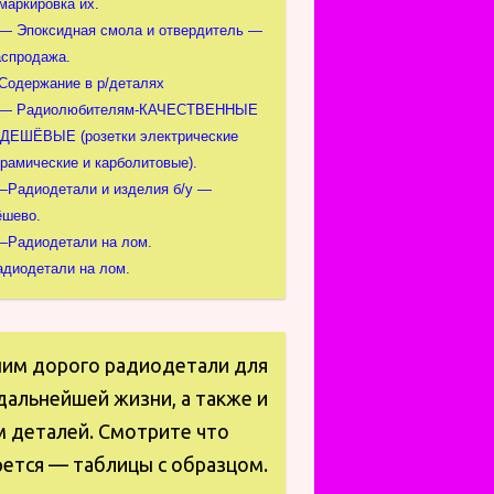
маркировка их.
 — Эпоксидная смола и отвердитель —
аспродажа.
-Содержание в р/деталях
 — Радиолюбителям-КАЧЕСТВЕННЫЕ
 ДЕШЁВЫЕ (розетки электрические
ерамические и карболитовые).
—Радиодетали и изделия б/у —
ёшево.
—Радиодетали на лом.
адиодетали на лом.
пим дорого радиодетали для
дальнейшей жизни, а также и
м деталей. Смотрите что
ется — таблицы с образцом.