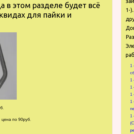
за
а в этом разделе будет всё
1-)
квидах для пайки и
дру
Доп
Раз
Эле
раб
1
сб
1
1
1
1
б.
п
1
 цена по 90руб.
(
р