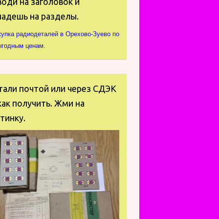
оди на заголовок и
падешь на разделы.
купка радиодеталей в Орехово-Зуево по
ыгодным ценам.
тали почтой или через СДЭК
ак получить. Жми на
тинку.