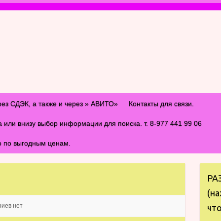
рез СДЭК, а также и через » АВИТО»
Контакты для связи.
и внизу выбор информации для поиска. т. 8-977 441 99 06
о по выгодным ценам.
РА
(на
иев нет
что