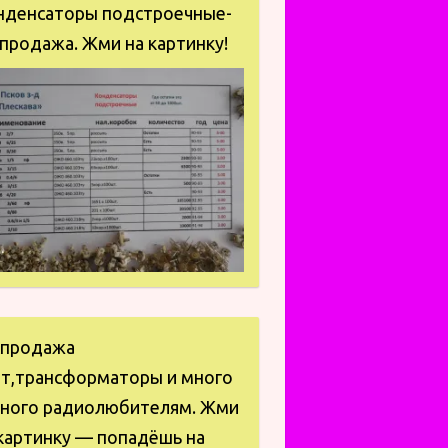
нденсаторы подстроечные-
продажа. Жми на картинку!
спродажа
ат,трансформаторы и много
зного радиолюбителям. Жми
картинку — попадёшь на