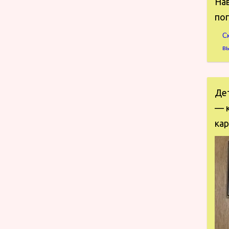
Нав
по
С
в
Де
— к
кар