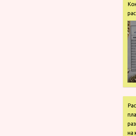
Ко
рас
Ра
пл
ра
на 