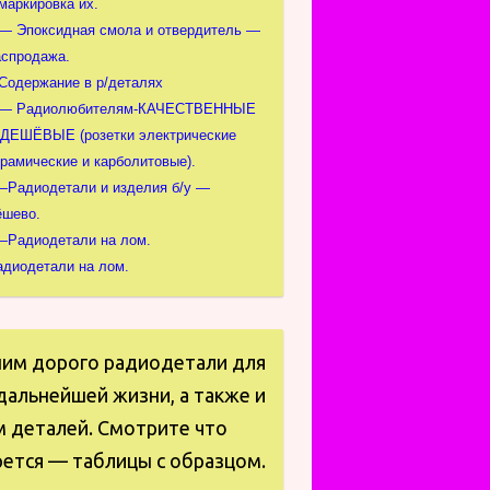
маркировка их.
 — Эпоксидная смола и отвердитель —
аспродажа.
-Содержание в р/деталях
 — Радиолюбителям-КАЧЕСТВЕННЫЕ
 ДЕШЁВЫЕ (розетки электрические
ерамические и карболитовые).
—Радиодетали и изделия б/у —
ёшево.
—Радиодетали на лом.
адиодетали на лом.
пим дорого радиодетали для
дальнейшей жизни, а также и
м деталей. Смотрите что
ется — таблицы с образцом.