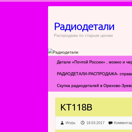
Перейти
к
содержимому
Радиодетали
Распродажа по старым ценам
Детали «Почтой России» , можно и че
РАДИОДЕТАЛИ-РАСПРОДАЖА- справа ил
Скупка радиодеталей в Орехово-Зуев
КТ118В
Игорь
18.03.2017
Комментар