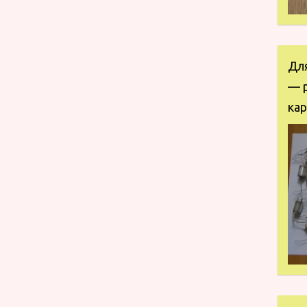
Дл
— 
кар