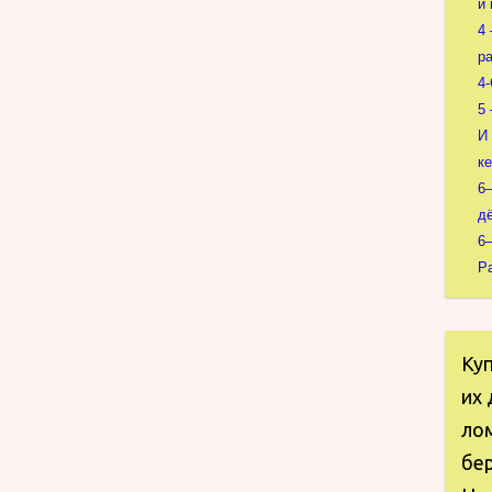
и 
4
р
4
5
И
к
6
д
6
Р
Ку
их 
ло
бер