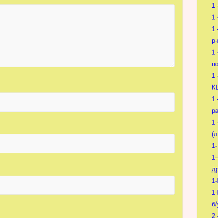
1
1
1
p-
1
п
1
К
1
р
1 
(
1
1
др
1-
1
б/
2