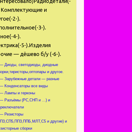
интересовало)Радиодетали(-
. Комплектующие и
гое(-2-).
олнительное(-3-).
ное(-4-).
ктрика(-5-).Изделия
очие — дёшево б/у (-6-).
 — Диоды, светодиоды, диодные
орки,тиристоры,оптопары и другое.
 — Зарубежные детали — разные
 — Конденсаторы все виды
 — Лампы и герконы
 — Разъёмы (РС,СНП и …) и
ереключатели
 — Резисторы
СП3,СП5,ПП3,ППБ,МЛТ,С5 и другие) и
езисторные сборки