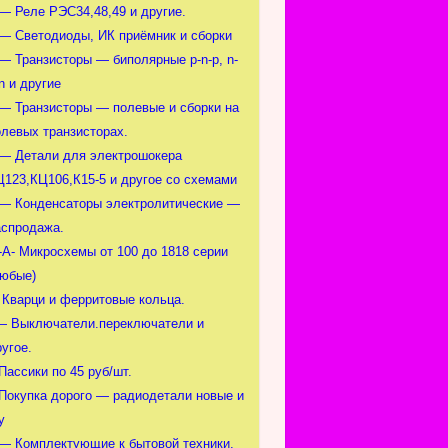
 — Реле РЭС34,48,49 и другие.
 — Светодиоды, ИК приёмник и сборки
 — Транзисторы — биполярные p-n-p, n-
n и другие
 — Транзисторы — полевые и сборки на
олевых транзисторах.
 — Детали для электрошокера
Ц123,КЦ106,К15-5 и другое со схемами
 — Конденсаторы электролитические —
аспродажа.
-А- Микросхемы от 100 до 1818 серии
любые)
- Кварци и ферритовые кольца.
— Выключатели.переключатели и
угое.
Пассики по 45 руб/шт.
-Покупка дорого — радиодетали новые и
у
 — Комплектующие к бытовой техники.