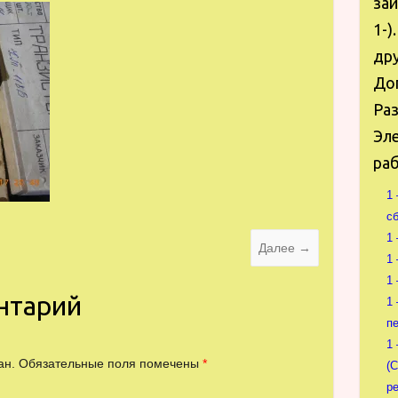
за
1-)
дру
Доп
Раз
Эле
раб
1
сб
1
Далее →
1
1
нтарий
1
п
1
ан.
Обязательные поля помечены
*
(
р