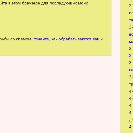
сайта в этом браузере для последующих моих
2
пл
та
2
в
орьбы со спамом.
Узнайте, как обрабатываются ваши
м
2
3
3
м
3
т
4
4
4
4
д
4