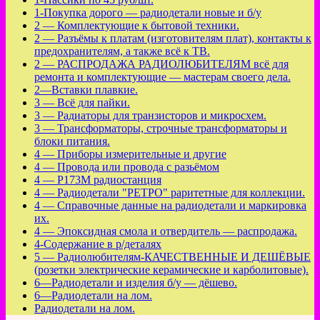
1-Покупка дорого — радиодетали новые и б/у
2 — Комплектующие к бытовой техники.
2 — Разъёмы к платам (изготовителям плат), контакты к
предохранителям, а также всё к ТВ.
2 — РАСПРОДАЖА РАДИОЛЮБИТЕЛЯМ всё для
ремонта и комплектующие — мастерам своего дела.
2—Вставки плавкие.
3 — Всё для пайки.
3 — Радиаторы для транзисторов и микросхем.
3 — Трансформаторы, строчные трансформаторы и
блоки питания.
4 — Приборы измерительные и другие
4 — Провода или провода с разьёмом
4 — Р173М радиостанция
4 — Радиодетали "РЕТРО" раритетные для коллекции.
4 — Справочные данные на радиодетали и маркировка
их.
4 — Эпоксидная смола и отвердитель — распродажа.
4-Содержание в р/деталях
5 — Радиолюбителям-КАЧЕСТВЕННЫЕ И ДЕШЁВЫЕ
(розетки электрические керамические и карболитовые).
6—Радиодетали и изделия б/у — дёшево.
6—Радиодетали на лом.
Радиодетали на лом.