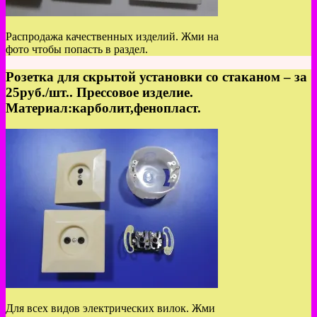
Распродажа качественных изделий. Жми на
фото чтобы попасть в раздел.
Розетка для скрытой установки со стаканом – за
25руб./шт.. Прессовое изделие.
Материал:карболит,фенопласт.
Для всех видов электрических вилок. Жми