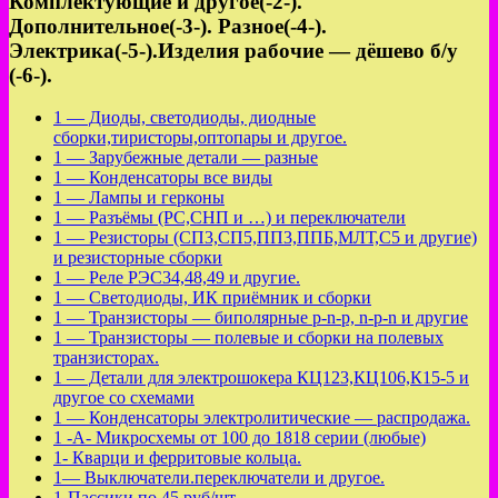
Комплектующие и другое(-2-).
Дополнительное(-3-). Разное(-4-).
Электрика(-5-).Изделия рабочие — дёшево б/у
(-6-).
1 — Диоды, светодиоды, диодные
сборки,тиристоры,оптопары и другое.
1 — Зарубежные детали — разные
1 — Конденсаторы все виды
1 — Лампы и герконы
1 — Разъёмы (РС,СНП и …) и переключатели
1 — Резисторы (СП3,СП5,ПП3,ППБ,МЛТ,С5 и другие)
и резисторные сборки
1 — Реле РЭС34,48,49 и другие.
1 — Светодиоды, ИК приёмник и сборки
1 — Транзисторы — биполярные p-n-p, n-p-n и другие
1 — Транзисторы — полевые и сборки на полевых
транзисторах.
1 — Детали для электрошокера КЦ123,КЦ106,К15-5 и
другое со схемами
1 — Конденсаторы электролитические — распродажа.
1 -А- Микросхемы от 100 до 1818 серии (любые)
1- Кварци и ферритовые кольца.
1— Выключатели.переключатели и другое.
1-Пассики по 45 руб/шт.