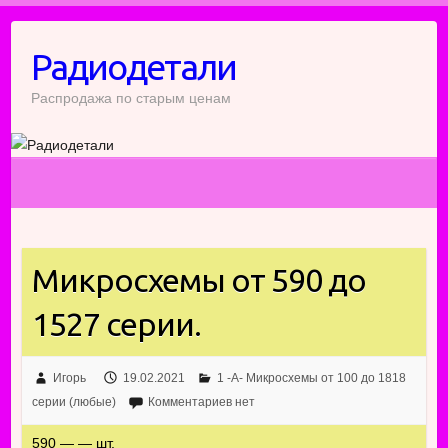
Перейти
к
Радиодетали
содержимому
Распродажа по старым ценам
Микросхемы от 590 до
1527 серии.
Игорь
19.02.2021
1 -А- Микросхемы от 100 до 1818
серии (любые)
Комментариев нет
590 — — шт.