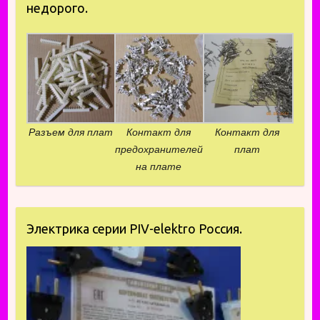
недорого.
Разъем для плат
Контакт для
Контакт для
предохранителей
плат
на плате
Электрика серии PIV-elektro Россия.