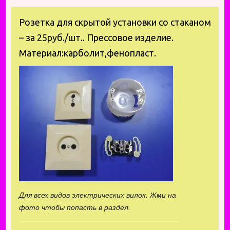
Розетка для скрытой установки со стаканом
– за 25руб./шт.. Прессовое изделие.
Материал:карболит,фенопласт.
Для всех видов электрических вилок. Жми на
фото чтобы попасть в раздел.