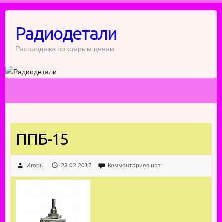
Перейти
к
Радиодетали
содержимому
Распродажа по старым ценам
ППБ-15
Игорь
23.02.2017
Комментариев нет