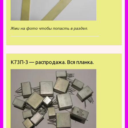
Жми на фото чтобы попасть в раздел.
К73П-3 — распродажа. Вся планка.